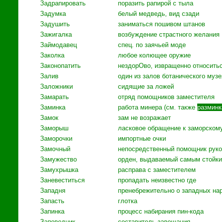
Задрапировать
поразить рапирой с тыла
Задумка
белый медведь, вид сзади
Задушить
заниматься пошивом штанов
Зажигалка
возбуждение страстного желания
Займодавец
спец. по заячьей моде
Заколка
любое колющее оружие
Законопатить
нездорОво, извращенно относитьс
Залив
один из залов ботанического музе
Заложники
сидящие за ложей
Замарать
отряд помощников заместителя
Заминка
работа минера (см. также
разминк
Замок
зам не возражает
Заморыш
ласковое обращение к заморском
Заморочки
импортные очки
Замочный
непосредственный помощник рук
Замужество
орден, выдаваемый самым стойк
Замухрышка
расправа с заместителем
Заневеститься
пропадать неизвестно где
Западня
пренебрежительно о западных на
Запасть
глотка
Запинка
процесс набирания пин-кода
Заповедник
составитель завещания