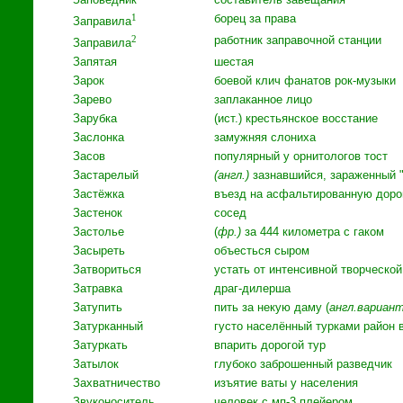
1
борец за права
Заправила
2
работник заправочной станции
Заправила
Запятая
шестая
Зарок
боевой клич фанатов рок-музыки
Зарево
заплаканное лицо
Зарубка
(ист.) крестьянское восстание
Заслонка
замужняя слониха
Засов
популярный у орнитологов тост
Застарелый
(англ.)
зазнавшийся, зараженный 
Застёжка
въезд на асфальтированную доро
Застенок
сосед
Застолье
(
фр.)
за 444 километра с гаком
Засыреть
объесться сыром
Затвориться
устать от интенсивной творческо
Затравка
драг-дилерша
Затупить
пить за некую даму (
англ.вариан
Затурканный
густо населённый турками район 
Затуркать
впарить дорогой тур
Затылок
глубоко заброшенный разведчик
Захватничество
изъятие ваты у населения
Звуконоситель
человек с мп-3 плейером