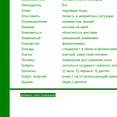
Земледелец
Бог
Злаки
недобрые люди
Злословить
попасть в неприятную ситуацию
Злоумышленник
ненавистник мышей
Змеевик
охотник на змей
Знакомиться
объясняться жестами
Знаменитый
увешанный знамёнами
Знахарство
физиогномика
Знахарь
специалист в области физиогноми
Значок
знатный, известный человек
Золовка
помещение для хранения золы
Зубрить
охотиться на дикого горбатого ле
Зубчатка
1) пила; 2) пиранья; 3) дентин
Зыбун, зыбучий
(комп.)
часто использующий прим
Зыряне
(жарг.)
зрители
Добавить своё толкование