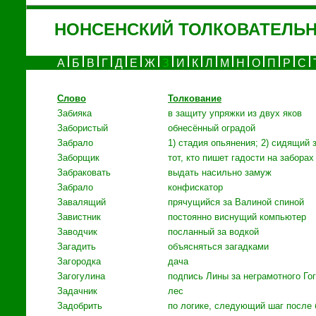
НОНСЕНСКИЙ ТОЛКОВАТЕЛЬ
А
Б
В
Г
Д
Е
Ж
З
И
К
Л
М
Н
О
П
Р
С
Слово
Толкование
Забияка
в защиту упряжки из двух яков
Забористый
обнесённый оградой
Забрало
1) стадия опьянения; 2) сидящий 
Заборщик
тот, кто пишет гадости на заборах
Забраковать
выдать насильно замуж
Забрало
конфискатор
Завалящий
прячущийся за Валиной спиной
Завистник
постоянно виснущий компьютер
Заводчик
посланный за водкой
Загадить
объясняться загадками
Загородка
дача
Загогулина
подпись Лины за неграмотного Го
Задачник
лес
Задобрить
по логике, следующий шаг после 