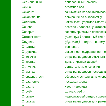
Осеменённый
присвоенный Семёном
Осина
огромная оса
Оскопить
заниматься коллекциониров
Оскорбление
собирание ос в коробочку
Ослабить
наказывать упрямое животн
Основа
возглас человека, у которо
Оспорить
засеять грибами и папоротн
Осторожность
(англ.-рус.)
восточный тип л
Осудить
(фр. ист.)
- подать нищему 
Отелиться
ревновать
Отдушина
искреннее поздравление, п
Отключка
открывание двери обычным
Открытка
день открытых дверей
Отличник
свидетель на опознании
Отмычка
открывание двери посредст
Отовариваться
обзаводиться друзьями/то
Отравление
посадка газона
Отрасль
хвост ящерицы
Отруби
сдача с рубля
Отрывок
недосягаемый лидер сорев
Отрыжка
открывание двери для рыжи