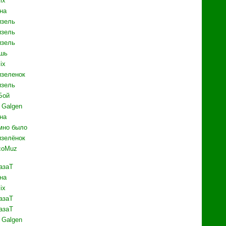
ix
на
зель
зель
зель
шь
ix
зеленок
зель
Бой
f Galgen
на
мно было
зелёнок
coMuz
азаТ
на
ix
азаТ
азаТ
f Galgen