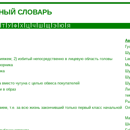
НЫЙ СЛОВАРЬ
С
Т
У
Ф
Х
Ц
Ч
Ш
Щ
Э
Ю
Я
Ав
Гу
Шу
ияжем; 2) избитый непосредственно в лицевую область головы
La
ворника
М
нка
Шу
Шу
ка вместо чугуна с целью обвеса покупателей
Шу
и в образ
Ли
те
Ры
ием, т.е. за всю жизнь закончивший только первый класс начальной
Ол
Ма
Ши