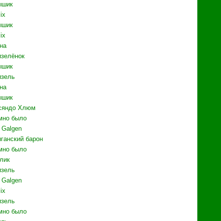
ышик
ix
ышик
ix
на
зелёнок
ышик
зель
на
ышик
сяндо Хлюм
мно было
f Galgen
ганский барон
мно было
лик
зель
f Galgen
ix
зель
мно было