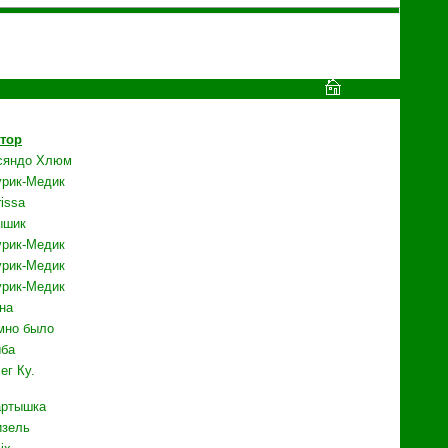
тор
сяндо Хлюм
рик-Медик
rissa
ышик
рик-Медик
рик-Медик
рик-Медик
на
мно было
ба
ег Ку.
ртышка
зель