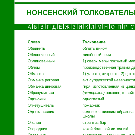
НОНСЕНСКИЙ ТОЛКОВАТЕЛЬ
А
Б
В
Г
Д
Е
Ж
З
И
К
Л
М
Н
О
П
Р
Слово
Толкование
Обвинить
облить вином
Обеспеченный
лишённый печи
Облицованный
1) сверх меры покрытый мак
Облом
производственная травма д
Обманка
1) уловка, хитрость; 2) цыга
Обманка роговая
акт супружеской неверности
Обманка цинковая
гиря, изготовленная из цин
Образумиться
(актерское)
наконец-то войт
Одинокий
одноглазый
Огнетушитель
пожарник
Одноклассник
человек с низшим образован
школы
Оголец
стриптиз-бар
Огородник
какой большой источник!