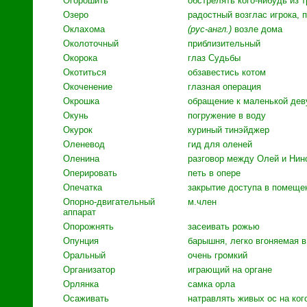
Огорошить
обстрелять кого-нибудь из 
Озеро
радостный возглас игрока, 
Оклахома
(рус-англ.)
возле дома
Околоточный
приблизительный
Окорока
глаз Судьбы
Окотиться
обзавестись котом
Окоченение
глазная операция
Окрошка
обращение к маленькой де
Окунь
погружение в воду
Окурок
куриный тинэйджер
Оленевод
гид для оленей
Оленина
разговор между Олей и Нин
Оперировать
петь в опере
Опечатка
закрытие доступа в помеще
O
порно
-
двигательный
м.член
аппарат
Опорожнять
засеивать рожью
Опунция
барышня, легко вгоняемая в
Оральный
очень громкий
Организатор
играющий на органе
Орлянка
самка орла
Осаживать
натравлять живых ос на ког