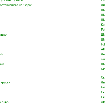
трубочки горохом
Fel
поставившего на "зеро"
Ли
Ши
Ши
Ши
Ко
Fel
вушке
Ши
Ши
Го
Al
ой
Ли
те
ние
Ши
Ni
Ск
 краску
Ли
Fel
Ск
Ск
о либо
Al