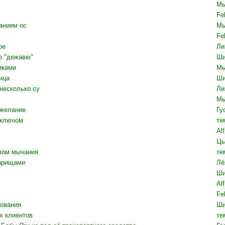
М
Fel
анием ос
М
Fel
ое
Ли
го "дежавю"
Ши
иками
М
ица
Ши
несколько су
Ли
М
ожелание
Гу
 ключом
те
Al
Цы
вом мычания
те
варищами
Лё
Ши
Al
Fel
нования
Ши
х клиентов
те